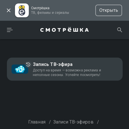
Смотрёшка
Открыть
ТВ, фильмы и сериалы
Запись ТВ-эфира
Доступ на время — возможна реклама и
неполные сезоны. Успейте посмотреть!
Главная
/
Записи ТВ-эфиров
/