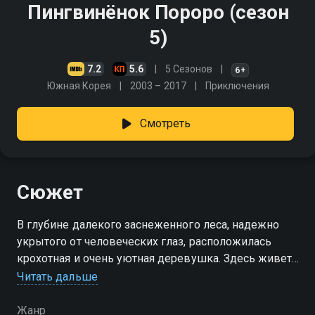
Пингвинёнок Пороро (сезон
5)
7.2
5.6
5 Сезонов
6+
Южная Корея
2003 – 2017
Приключения
Смотреть
Сюжет
В глубине далекого заснеженного леса, надежно
укрытого от человеческих глаз, расположилась
крохотная и очень уютная деревушка. Здесь живет
компания очаровательных зверят: непоседливый и
Читать дальше
любознательный пингвиненок Пороро, его
младший названый братец — маленький
Жанр