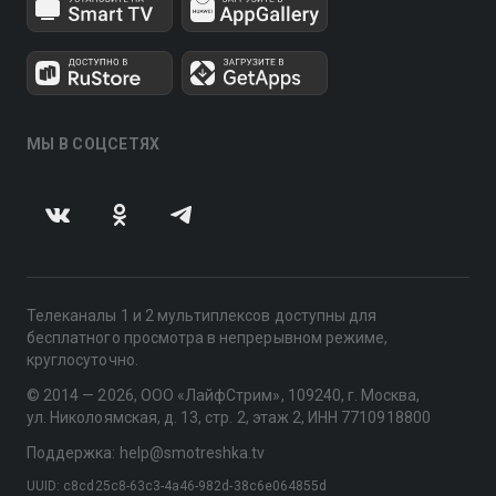
МЫ В СОЦСЕТЯХ
Телеканалы 1 и 2 мультиплексов доступны для
бесплатного просмотра в непрерывном режиме,
круглосуточно.
© 2014 — 2026, ООО «ЛайфСтрим», 109240, г. Москва,
ул. Николоямская, д. 13, стр. 2, этаж 2, ИНН 7710918800
Поддержка: help@smotreshka.tv
UUID: c8cd25c8-63c3-4a46-982d-38c6e064855d