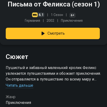
Письма от Феликса (сезон 1)
6.1
1 Сезон
6+
Германия
2002
Приключения
Смотреть
Сюжет
Пушистый и забавный маленький кролик Феликс
увлекается путешествиями и обожает приключения.
Он отправляется в путешествие по всему миру и
пишет письма своей подружке Софи, описывая
Читать дальше
собственные приключения в Лондоне, Париже,
Риме, Египте, Африке, США
Жанр
Приключения