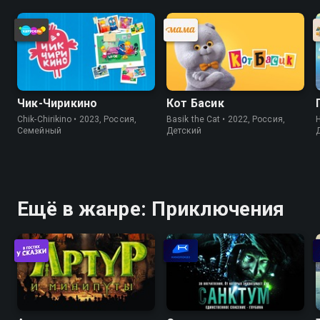
Чик-Чирикино
Кот Басик
Chik-Chirikino • 2023, Россия,
Basik the Cat • 2022, Россия,
H
Cемейный
Детский
Ещё в жанре: Приключения