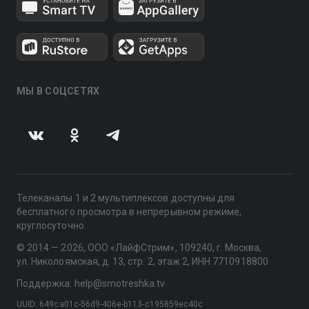
МЫ В СОЦСЕТЯХ
Телеканалы 1 и 2 мультиплексов доступны для
бесплатного просмотра в непрерывном режиме,
круглосуточно.
© 2014 — 2026, ООО «ЛайфСтрим», 109240, г. Москва,
ул. Николоямская, д. 13, стр. 2, этаж 2, ИНН 7710918800
Поддержка: help@smotreshka.tv
UUID: 649ca01c-56d9-406e-b113-c195859ec40c