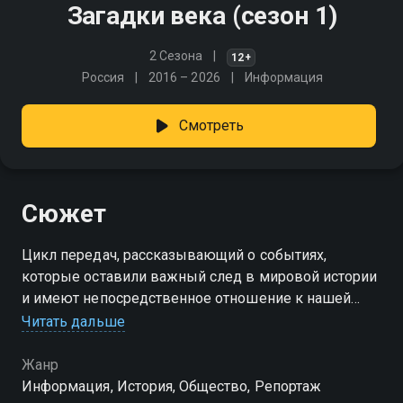
Загадки века (сезон 1)
2 Сезона
12+
Россия
2016 – 2026
Информация
Смотреть
Сюжет
Цикл передач, рассказывающий о событиях,
которые оставили важный след в мировой истории
и имеют непосредственное отношение к нашей
стране. Сериал основан на подлинных фактах,
Читать дальше
полученных из недавно открытых архивов ФСБ,
СВР и РГВИА…
Жанр
Информация, История, Общество, Репортаж