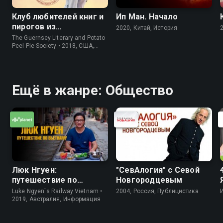
Клуб любителей книг и
Ип Ман. Начало
пирогов из
2020, Китай, История
картофельных
The Guernsey Literary and Potato
очистков
Peel Pie Society • 2018, США,
История
Ещё в жанре: Общество
Люк Нгуен:
"СевАлогия" с Севой
путешествие по
Новгородцевым
Вьетнаму
Luke Ngyen`s Railway Vietnam •
2004, Россия, Публицистика
2019, Австралия, Информация