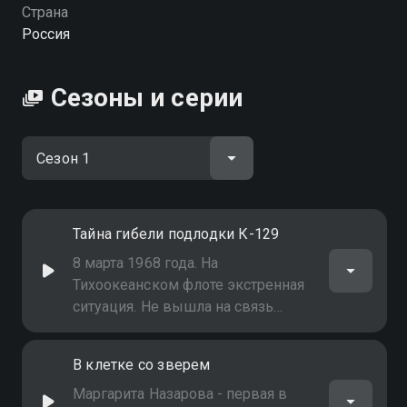
Посмотреть онлайн 1 сезон сериала Загадки века
Страна
вы можете совершенно бесплатно в хорошем HD
Россия
качестве на Смотрёшке
Сезоны и серии
Тайна гибели подлодки К-129
8 марта 1968 года. На
Тихоокеанском флоте экстренная
ситуация. Не вышла на связь
подводная лодка К-129 проекта
629А, направлявшаяся на боевое
В клетке со зверем
дежурство к западным берегам
США. Это было серьёзнейшее
Маргарита Назарова - первая в