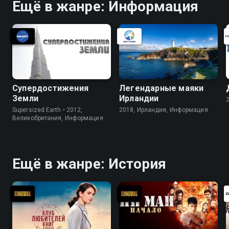
пули того времени
и профессиональные разведчики.
Ещё в жанре: Информация
В их задачи входило наблюдение
за экспедицией Бёрда. Зачем
американцам была нужна такая
дорогостоящая операция, что они
хотели найти на "ледовом
континенте" и как борьба за
Антарктиду развивалась дальше?
Супердостижения
Легендарные маяки
Земли
Ирландии
Supersized Earth • 2012,
2018, Ирландия, Информация
Великобритания, Информация
Ещё в жанре: История