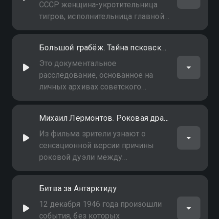
происшествие
СССР женщина-укротительница
тигров, исполнительница главной
роли в фильме "Полосатый рейс".
Ею восхищались миллионы. Но
Большой грабёж. Тайна псковских сокровищ
почему же, покинув манеж,
любимица публики на долгие
Это документальное
двадцать лет, до самой смерти,
расследование, основанное на
спряталась от всего мира за
личных архивах советского
стенами своей квартиры?
писателя Юлиана Семёнова и
немецкого искателя сокровищ
Михаил Лермонтов. Роковая драма
Георга Штайна. Оба этих человека
активно и успешно занимались
Из фильма зрители узнают о
поиском украденных фашистами
сенсационной версии причины
советских культурных ценностей и
роковой дуэли между
оба при загадочных
М.Лермонтовым и
обстоятельствах ушли из жизни.
Н.Мартыновым, приведшей к
Битва за Антарктиду
Неужели поиски культурного
гибели великого поэта. Сергей
наследия, украденного во время
Медведев провел своё
12 декабря 1946 года произошли
войны, были смертельно
собственное расследование всех
события, без которых