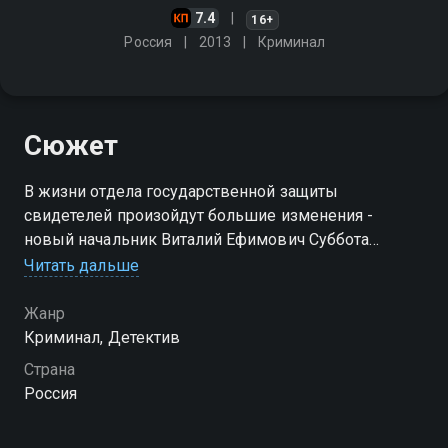
7.4
16+
Россия
2013
Криминал
Сюжет
В жизни отдела государственной защиты
свидетелей произойдут большие изменения -
новый начальник Виталий Ефимович Суббота
принесёт в жизнь своих подчинённых много нового.
Читать дальше
Стиль его работы отличается от тех методов, к
которым привыкли полицейские
Жанр
Криминал, Детектив
Посмотреть онлайн 3 сезон сериала
Страна
Государственная защита 3 вы можете совершенно
Россия
бесплатно в хорошем HD качестве на Смотрёшке