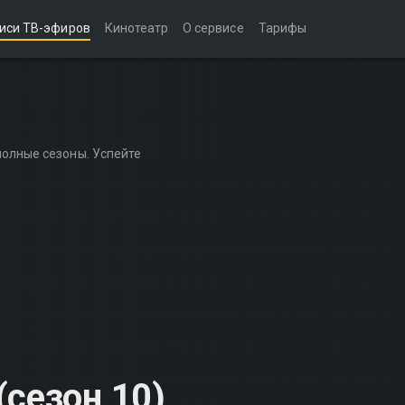
иси ТВ-эфиров
Кинотеатр
О сервисе
Тарифы
полные сезоны. Успейте
(сезон 10)