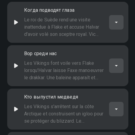
équipage l'hiver précédent ont été
Когда подводят глаза
conservés dans des bulles de glace
Le roi de Suède rend une visite
inattendue à Flake et accuse Halvar
d'avoir volé son sceptre royal. Vic
doit découvrir pourquoi le roi pense
avoir vu Halvar voler le sceptre et lui
Вор среди нас
prouver que son père est innocent
Les Vikings font voile vers Flake
lorsqu'Halvar laisse Faxe manoeuvrer
le drakkar. Une baleine apparaît et
Faxe entraîne le bateau dans une
course-poursuite, mais dans son
Кто выпустил медведя
excitation, il envoie par accident la
baleine sur des hauts-fonds
Les Vikings s'arrêtent sur la côte
Arctique et construisent un igloo pour
se protéger du blizzard. Le
lendemain, au réveil, la plaque de