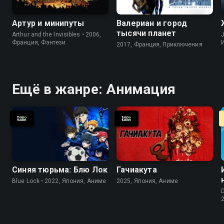
Артур и минипуты
Валериан и город
тысячи планет
Arthur and the Invisibles • 2006,
J
Франция, Фэнтези
2017, Франция, Приключения
Ещё в жанре: Анимация
Синяя тюрьма: Блю Лок
Гачиакута
Blue Lock • 2022, Япония, Аниме
2025, Япония, Аниме