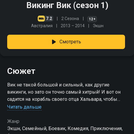
Викинг Вик (сезон 1)
7.2
2 Сезона
12+
Австралия
2013 – 2014
Экшн
Смотреть
Сюжет
Вик не такой большой и сильный, как другие
викинги, но зато он точно самый хитрый! И вот он
садится на корабль своего отца Хальвара, чтобы
увидеть мир и встретиться лицом к лицу с морем и
Читать дальше
его опасностями
Жанр
Посмотреть онлайн 1 сезон сериала Викинг Вик вы
Экшн, Cемейный, Боевик, Комедия, Приключения,