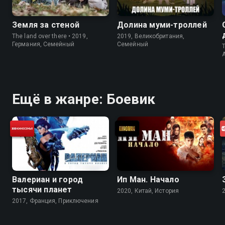
Земля за стеной
Долина муми-троллей
The land over there • 2019,
2019, Великобритания,
Германия, Cемейный
Cемейный
T
Ещё в жанре: Боевик
Валериан и город
Ип Ман. Начало
тысячи планет
2020, Китай, История
2017, Франция, Приключения