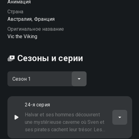
можете совершенно бесплатно в хорошем HD
Анимация
качестве на Смотрёшке
Страна
Австралия, Франция
Оригинальное название
Vic the Viking
Сезоны и серии
24-я серия
Halvar et ses hommes découvrent
une mystérieuse caverne où Sven et
ses pirates cachent leur trésor. Les
mots échangés entre Sven et son