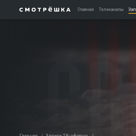
Главная
Телеканалы
Зап
Главная
/
Записи ТВ-эфиров
/