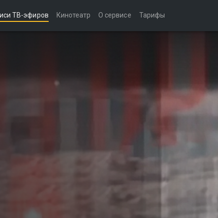
иси ТВ-эфиров
Кинотеатр
О сервисе
Тарифы