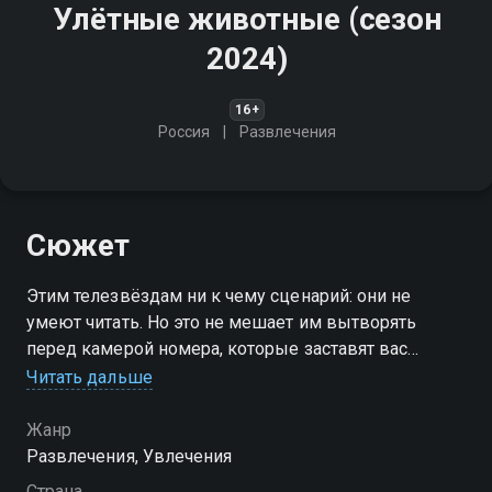
Улётные животные (сезон
2024)
16+
Россия
Развлечения
Сюжет
Этим телезвёздам ни к чему сценарий: они не
умеют читать. Но это не мешает им вытворять
перед камерой номера, которые заставят вас
задыхаться от хохота. Козы катаются на лошадях,
Читать дальше
собаки изображают вертолёт, свиньи нежатся в
джакузи
Жанр
Развлечения, Увлечения
Посмотреть онлайн 2024 сезон сериала Улётные
Страна