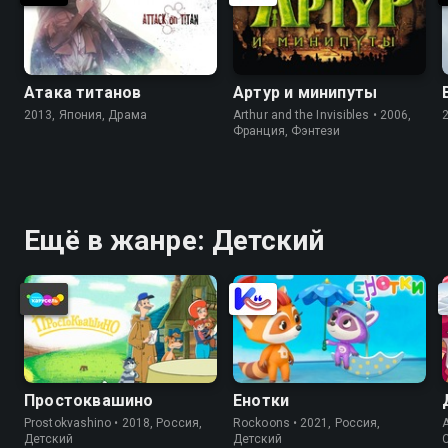
Атака титанов
Артур и минипуты
2013, Япония, Драма
Arthur and the Invisibles • 2006,
Франция, Фэнтези
Ещё в жанре: Детский
Простоквашино
Енотки
Prostokvashino • 2018, Россия,
Rockoons • 2021, Россия,
A
Детский
Детский