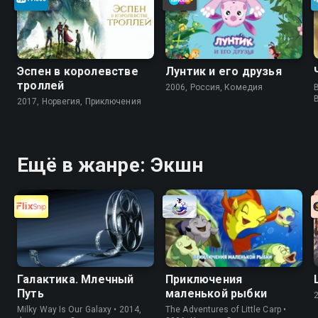
Эспен в королевстве
Лунтик и его друзья
троллей
2006, Россия, Комедия
B
2017, Норвегия, Приключения
Ещё в жанре: Экшн
Галактика. Млечный
Приключения
Путь
маленькой рыбки
Milky Way Is Our Galaxy • 2014,
The Adventures of Little Carp •