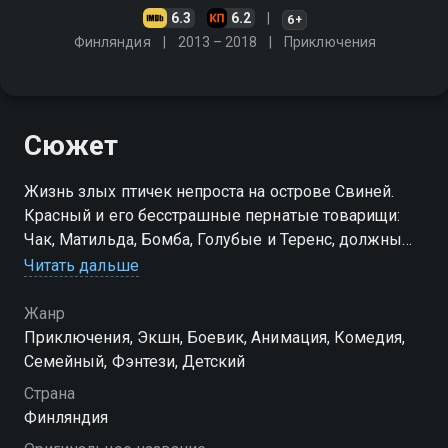
6.3
6.2
6+
Финляндия
2013 – 2018
Приключения
Сюжет
Жизнь злых птичек непроста на острове Свиней.
Красный и его бесстрашные пернатые товарищи:
Чак, Матильда, Бомба, Голубые и Теренс, должны
объединиться, чтобы защитить свои яйца…
Читать дальше
Посмотреть онлайн сезон сериала Angry Birds.
Жанр
Сердитые птички вы можете совершенно
Приключения, Экшн, Боевик, Анимация, Комедия,
бесплатно в хорошем HD качестве на Смотрёшке
Cемейный, Фэнтези, Детский
Страна
Финляндия