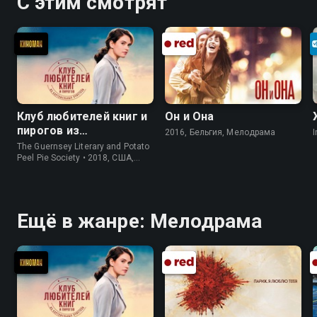
С этим смотрят
Клуб любителей книг и
Он и Она
пирогов из
2016, Бельгия, Мелодрама
I
картофельных
The Guernsey Literary and Potato
очистков
Peel Pie Society • 2018, США,
История
Ещё в жанре: Мелодрама