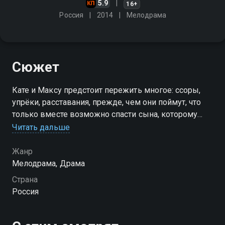
5.9
16+
Россия
2014
Мелодрама
Сюжет
Кате и Максу предстоит пережить многое: ссоры,
упрёки, расставания, прежде, чем они поймут, что
только вместе возможно спасти сына, которому
требуется донорская почка
Читать дальше
Посмотреть онлайн 1 сезон сериала Верь мне вы
Жанр
можете совершенно бесплатно в хорошем HD
Мелодрама, Драма
качестве на Смотрёшке
Страна
Россия