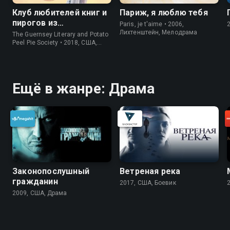
Клуб любителей книг и
Париж, я люблю тебя
пирогов из
Paris, je t'aime • 2006,
картофельных
Лихтенштейн, Мелодрама
The Guernsey Literary and Potato
очистков
Peel Pie Society • 2018, США,
История
Ещё в жанре: Драма
Законопослушный
Ветреная река
гражданин
2017, США, Боевик
2009, США, Драма