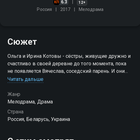
6.3
12+
Россия
2017
Мелодрама
Сюжет
Ольга и Ирина Котовы - сёстры, живущие дружно и
счастливо в своей деревне до того момента, пока
не появляется Вячеслав, соседский парень. И они
влюбляются в Славку обе, разом, с первого взгляда.
Читать дальше
Слава выбирает Ирину, и Ольга идёт на отчаянный
шаг…
Жанр
Мелодрама, Драма
Посмотреть онлайн 1 сезон сериала Чёрная кровь
Страна
вы можете совершенно бесплатно в хорошем HD
Россия, Беларусь, Украина
качестве на Смотрёшке