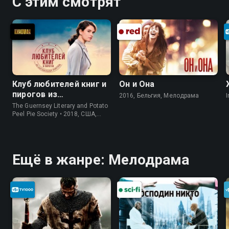
С этим смотрят
Клуб любителей книг и
Он и Она
пирогов из
2016, Бельгия, Мелодрама
I
картофельных
The Guernsey Literary and Potato
очистков
Peel Pie Society • 2018, США,
История
Ещё в жанре: Мелодрама