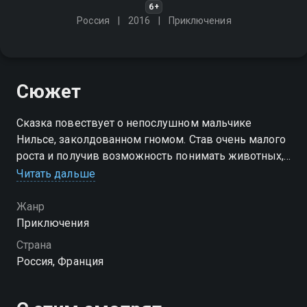
6+
Россия
2016
Приключения
Сюжет
Сказка повествует о непослушном мальчике
Нильсе, заколдованном гномом. Став очень малого
роста и получив возможность понимать животных,
мальчик отправляется в опасное путешествие
Читать дальше
вместе с домашним гусем Мартином на поиски
гнома, чтобы развеять чары
Жанр
Приключения
Посмотреть онлайн 1 сезон сериала Нильс вы
Страна
можете совершенно бесплатно в хорошем HD
Россия, Франция
качестве на Смотрёшке