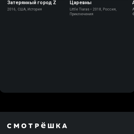
Затерянный город Z
Царевны
2016, США, История
Little Tiaras • 2018, Россия,
A
Приключения