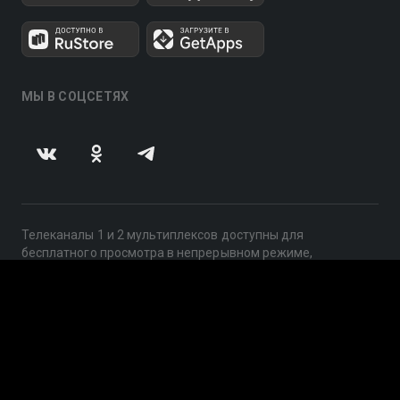
МЫ В СОЦСЕТЯХ
Телеканалы 1 и 2 мультиплексов доступны для
бесплатного просмотра в непрерывном режиме,
круглосуточно.
© 2014 — 2026, ООО «ЛайфСтрим», 109240, г. Москва,
ул. Николоямская, д. 13, стр. 2, этаж 2, ИНН 7710918800
Поддержка: help@smotreshka.tv
UUID: 2824673c-2172-4201-8a3c-c43dcb7bc104
v3.10.4
|
SSR