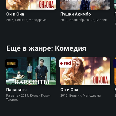
Он и Она
Пушки Акимбо
2016, Бельгия, Мелодрама
2019, Великобритания, Боевик
P
Ещё в жанре: Комедия
Паразиты
Он и Она
Parasite • 2019, Южная Корея,
2016, Бельгия, Мелодрама
Триллер