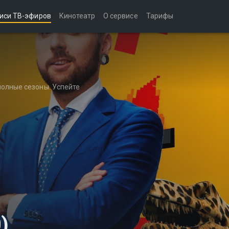
иси ТВ-эфиров
Кинотеатр
О сервисе
Тарифы
полные сезоны. Успейте
)