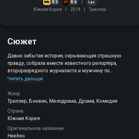
8.5
8.6
16+
Южная Корея
2014
Триллер
Сюжет
Давно забытая история, скрывающая страшную
правду, собрала вместе известного репортёра,
второразрядного журналиста и мужчину по
прозвищу Хилер
Читать дальше
Посмотреть онлайн 1 сезон сериала Хилер вы
Жанр
можете совершенно бесплатно в хорошем HD
Триллер, Боевик, Мелодрама, Драма, Комедия
качестве на Смотрёшке
Страна
Южная Корея
Оригинальное название
Heelreo