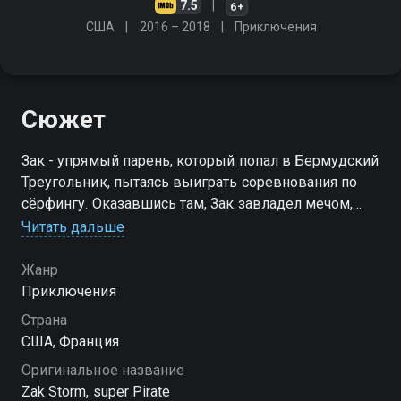
7.5
6+
США
2016 – 2018
Приключения
Сюжет
Зак - упрямый парень, который попал в Бермудский
Треугольник, пытаясь выиграть соревнования по
сёрфингу. Оказавшись там, Зак завладел мечом,
который трансформировал его в героя, способного
Читать дальше
отбить любые атаки и препятствовать любой
опасности
Жанр
Приключения
Посмотреть онлайн 1 сезон сериала Зак Шторм вы
Страна
можете совершенно бесплатно в хорошем HD
США, Франция
качестве на Смотрёшке
Оригинальное название
Zak Storm, super Pirate