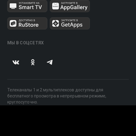
МЫ В СОЦСЕТЯХ
Телеканалы 1 и 2 мультиплексов доступны для
бесплатного просмотра в непрерывном режиме,
круглосуточно.
© 2014 — 2026, ООО «ЛайфСтрим», 109240, г. Москва,
ул. Николоямская, д. 13, стр. 2, этаж 2, ИНН 7710918800
Поддержка: help@smotreshka.tv