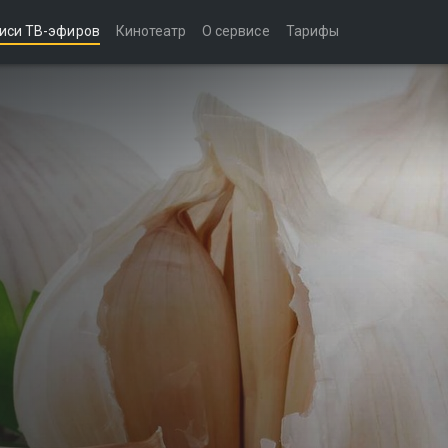
иси ТВ-эфиров
Кинотеатр
О сервисе
Тарифы