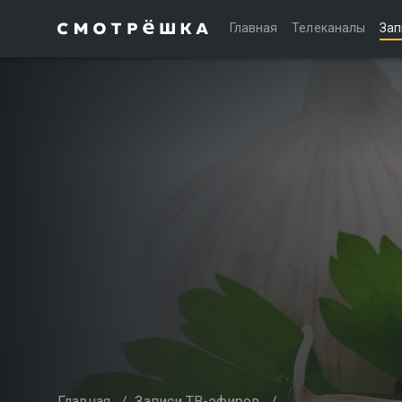
Главная
Телеканалы
Зап
Главная
/
Записи ТВ-эфиров
/