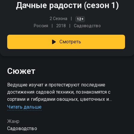
Дачные радости (сезон 1)
2 Сезона
12+
Россия
2018
Садоводство
Смотреть
Сюжет
Ведущие изучат и протестируют последние
достижения садовой техники, познакомятся с
сортами и гибридами овощных, цветочных и
плодовых культур, узнают о новейших безопасных
Читать дальше
препаратах для удобрения почвы и борьбы с
огородными вредителями
Жанр
Садоводство