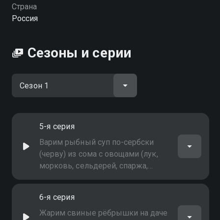
Посмотреть онлайн 1 сезон сериала Дачные
Страна
радости вы можете совершенно бесплатно в
Россия
хорошем HD качестве на Смотрёшке
Сезоны и серии
5-я серия
Варим рыбный суп по-сербски
(черву) из сома с овощами (лук,
морковь, сельдерей, спаржа,
картофель, сладкий перец) и
копчёностью
6-я серия
Жарим свиные рёбрышки на даче