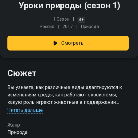
Уроки природы (сезон 1)
1 Сезон
6+
Россия
2017
Природа
Смотреть
Сюжет
Вы узнаете, как различные виды адаптируются к
изменениям среды, как работают экосистемы,
какую роль играют животные в поддержании
баланса на планете. Погружайтесь в мир живой
Читать дальше
природы вместе с нами!
Жанр
Посмотреть онлайн 1 сезон сериала Уроки природы
Природа