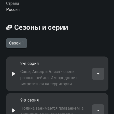
вы можете совершенно бесплатно в хорошем HD
Страна
качестве на Смотрёшке
Россия
Сезоны и серии
Сезон 1
8-я серия
Саша, Анвар и Алиса - очень
разные ребята. Им предстоит
встретиться на территории
Усадьбы Бахаревых и узнать
много нового не только о
9-я серия
животных, но и о себе
Полина занимается плаванием, а