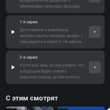
встретиться ей предстоит с
обитателями небесных просторов
- обитателями птицеводческого
хозяйства. Какие уроки она
1-я серия
вынесет из этой встречи?
Дети тянутся к животным,
мечтают иметь питомца, делить с
ним радости и горести. Но забота о
братьях наших меньших подчас
оказывается слишком трудной
2-я серия
Костя ещё мал, но уже уверен, что
в будущем будет спасать
амурских тигров, ну или хотя бы
работать в зоомагазине. Чтобы
проверить себя, он отправится в
уникальный ландшафтный
С этим смотрят
зоопарк "Приют Белоснежки" и
встретит тех, о ком так мечтал,