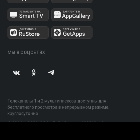
МЫ В СОЦСЕТЯХ
Телеканалы 1 и 2 мультиплексов доступны для
бесплатного просмотра в непрерывном режиме,
круглосуточно.
© 2014 — 2026, ООО «ЛайфСтрим», 109240, г. Москва,
ул. Николоямская, д. 13, стр. 2, этаж 2, ИНН 7710918800
Поддержка: help@smotreshka.tv