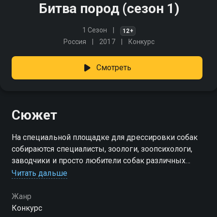
Битва пород (сезон 1)
1 Сезон
12+
Россия
2017
Конкурс
Смотреть
Сюжет
На специальной площадке для дрессировки собак
собираются специалисты, зоологи, зоопсихологи,
заводчики и просто любители собак различных
пород. На их суд представляется две породы собак.
Читать дальше
В конце программы участники голосуют за ту или
другую породу
Жанр
Конкурс