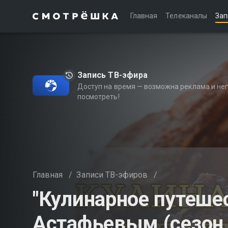
Главная
Телеканалы
Зап
Запись ТВ-эфира
Доступ на время — возможна реклама и не
посмотреть!
Главная
/
Записи ТВ-эфиров
/
"Кулинарное путеше
Астафьевым (сезон 