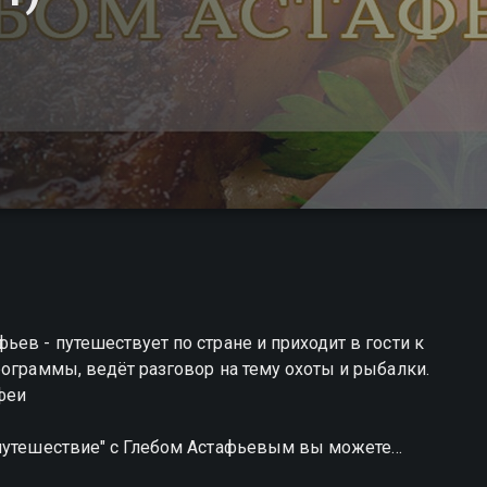
ев - путешествует по стране и приходит в гости к
рограммы, ведёт разговор на тему охоты и рыбалки.
феи
 путешествие" с Глебом Астафьевым вы можете
а Смотрёшке