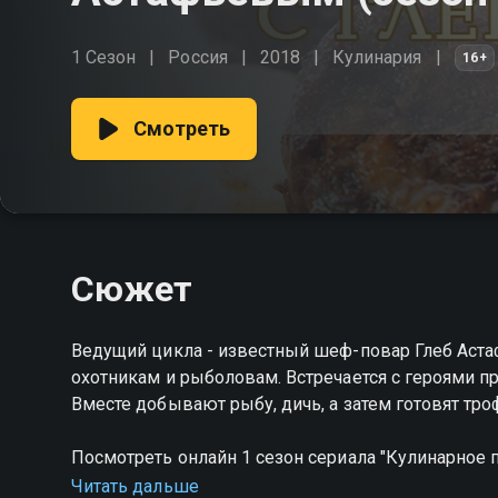
1 Сезон
Россия
2018
Кулинария
16+
Смотреть
Сюжет
Ведущий цикла - известный шеф-повар Глеб Астафь
охотникам и рыболовам. Встречается с героями п
Вместе добывают рыбу, дичь, а затем готовят тро
Посмотреть онлайн 1 сезон сериала "Кулинарное
совершенно бесплатно в хорошем HD качестве н
Читать дальше