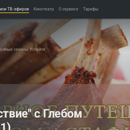
иси ТВ-эфиров
Кинотеатр
О сервисе
Тарифы
полные сезоны. Успейте
ствие" с Глебом
1)