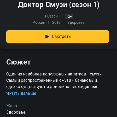
Доктор Смузи (сезон 1)
1 Сезон
12+
Россия
2018
Здоровье
Смотреть
Сюжет
Один из наиболее популярных напитков - смузи.
Самый распространённый смузи - банановый,
однако существуют и довольно неожиданные
рецепты, в которых за основу берутся фрукты с
Читать дальше
умопомрачительным вкусом и огромным запасом
витаминов
Жанр
Здоровье