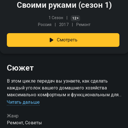
Своими руками (сезон 1)
1 Сезон
12+
Россия
2017
Ремонт
Смотреть
Сюжет
В этом цикле передач вы узнаете, как сделать
каждый уголок вашего домашнего хозяйства
максимально комфортным и функциональным для
пернатых и четвероногих друзей
Читать дальше
Посмотреть онлайн 1 сезон сериала Своими руками
Жанр
вы можете совершенно бесплатно в хорошем HD
Ремонт, Советы