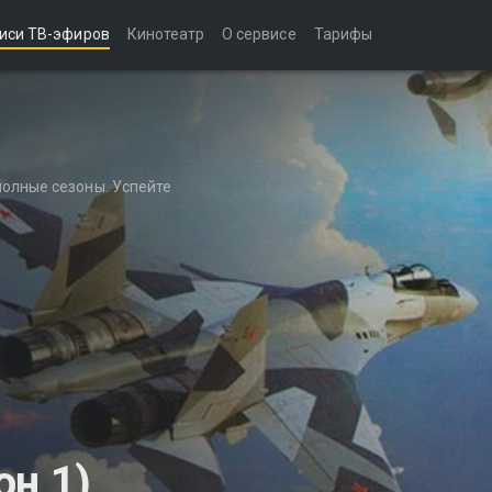
иси ТВ-эфиров
Кинотеатр
О сервисе
Тарифы
полные сезоны. Успейте
он 1)