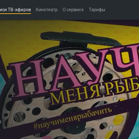
иси ТВ-эфиров
Кинотеатр
О сервисе
Тарифы