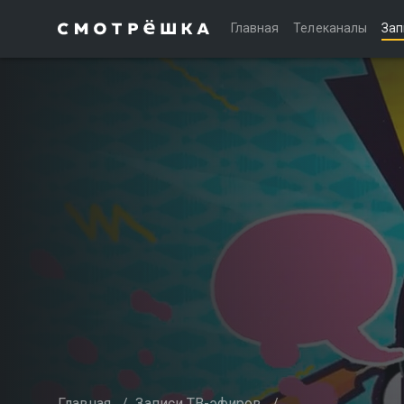
Главная
Телеканалы
Зап
Главная
/
Записи ТВ-эфиров
/