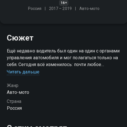
16+
Россия
2017 – 2019
Авто-мото
Сюжет
Ещё недавно водитель был один на один с органами
управления автомобиля и мог полагаться только на
себя. Сегодня всё изменилось: почти любое
современное авто напичкано вспомогательными
Читать дальше
системами, которые призваны облегчить жизнь
водителя
Жанр
Авто-мото
Посмотреть онлайн 1 сезон сериала Всё включено
Страна
вы можете совершенно бесплатно в хорошем HD
Россия
качестве на Смотрёшке