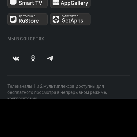
МЫ В СОЦСЕТЯХ
Телеканалы 1 и 2 мультиплексов доступны для
бесплатного просмотра в непрерывном режиме,
круглосуточно.
© 2014 — 2026, ООО «ЛайфСтрим», 109240, г. Москва,
ул. Николоямская, д. 13, стр. 2, этаж 2, ИНН 7710918800
Поддержка: help@smotreshka.tv
UUID: b5f011ce-dfff-4ef2-b6b0-50603cb3a4a8