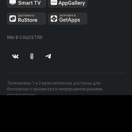
МЫ В СОЦСЕТЯХ
Телеканалы 1 и 2 мультиплексов доступны для
бесплатного просмотра в непрерывном режиме,
круглосуточно.
© 2014 — 2026, ООО «ЛайфСтрим», 109240, г. Москва,
ул. Николоямская, д. 13, стр. 2, этаж 2, ИНН 7710918800
Поддержка: help@smotreshka.tv
UUID: 686bec92-9670-44e4-b1f3-3860b8329232