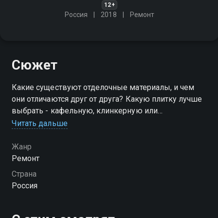
12+
Россия
2018
Ремонт
Сюжет
Какие существуют отделочные материалы, и чем
они отличаются друг от друга? Какую плитку лучше
выбрать - кафельную, клинкерную или
керамогранитную? И чем лучше выложить садовую
Читать дальше
дорожку?
Жанр
Посмотреть онлайн 1 сезон сериала Дело в отделке
Ремонт
вы можете совершенно бесплатно в хорошем HD
Страна
качестве на Смотрёшке
Россия