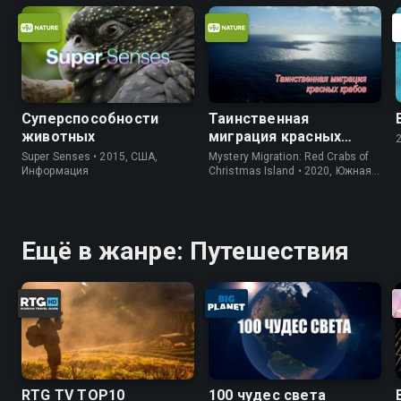
Суперспособности
Таинственная
животных
миграция красных
крабов
Super Senses • 2015, США,
Mystery Migration: Red Crabs of
Информация
Christmas Island • 2020, Южная
Корея, Природа
Ещё в жанре: Путешествия
RTG TV TOP10
100 чудес света