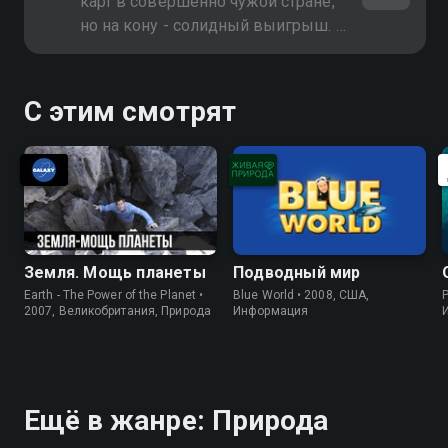
карт в совершенно чужой стране,
но на кону - солидный выигрыш. В
выпуске - Турция
С этим смотрят
Земля. Мощь планеты
Подводный мир
Earth - The Power of the Planet •
Blue World • 2008, США,
P
2007, Великобритания, Природа
Информация
Ещё в жанре: Природа