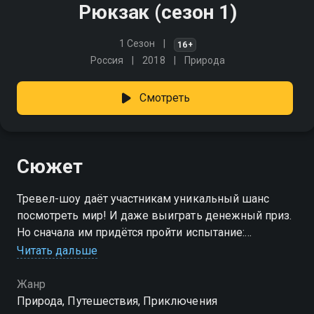
Рюкзак (сезон 1)
1 Сезон
16+
Россия
2018
Природа
Смотреть
Сюжет
Тревел-шоу даёт участникам уникальный шанс
посмотреть мир! И даже выиграть денежный приз.
Но сначала им придётся пройти испытание:
добраться из пункта А в пункт Б в паре с
Читать дальше
незнакомым попутчиком в неизвестной стране
Жанр
Посмотреть онлайн 1 сезон сериала Рюкзак вы
Природа, Путешествия, Приключения