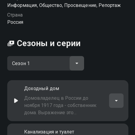
Информация, Общество, Просвещение, Репортаж
Посмотреть онлайн 1 сезон сериала Хроники
Страна
общественного быта вы можете совершенно
Россия
бесплатно в хорошем HD качестве на Смотрёшке
Сезоны и серии
Доходный дом
Домовладелец в России до
ноября 1917 года - собственник
дома. Выражение это
употребляется по преимуществу
для обозначения собственников
Канализация и туалет
городских зданий. В этом качестве