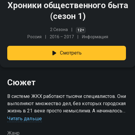
Хроники общественного быта
(сезон 1)
2 Сезона
12+
Россия
2016 – 2017
Информация
Смотреть
Сюжет
В системе ЖКХ работают тысячи специалистов. Они
выполняют множество дел, без которых городская
жизнь в 21 веке просто немыслима. А начиналось
все с обычных дворников, на плечи которых
Читать дальше
ложились дела, о которых мы даже и не
догадываемся
Жанр