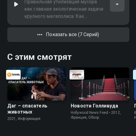
столбах, путепроводах и других
Правильная утилизация мусора
опорах
как главная экологическая задача
крупного мегаполиса. Как
избавлялись от мусора в XVII-XVIII
веках? Как начали
Показать все (7 Серий)
перерабатывать его в XIX-XX
столетиях?
С этим смотрят
Даг – спасатель
Новости Голливуда
животных
Hollywood News Feed • 2012,
B
Франция, Обзор
2021, Информация