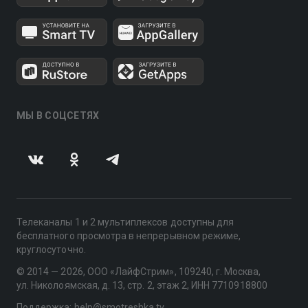
МЫ В СОЦСЕТЯХ
Телеканалы 1 и 2 мультиплексов доступны для
бесплатного просмотра в непрерывном режиме,
круглосуточно.
© 2014 — 2026, ООО «ЛайфСтрим», 109240, г. Москва,
ул. Николоямская, д. 13, стр. 2, этаж 2, ИНН 7710918800
Поддержка: help@smotreshka.tv