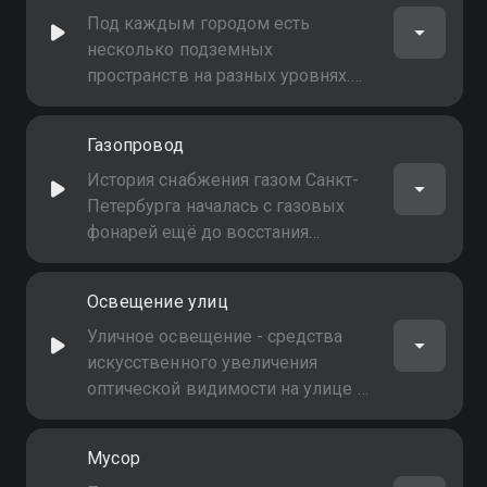
домовладельцы обладают рядом
Под каждым городом есть
прав в области городского
несколько подземных
самоуправления
пространств на разных уровнях.
Ливневая канализация,
подземные реки и каналы,
Газопровод
спецтрассы, тоннели метро. Как
существуют эти многоэтажные
История снабжения газом Санкт-
подземные города и кто в них
Петербурга началась с газовых
обитает?
фонарей ещё до восстания
декабристов, продолжилась
прокладкой газопроводов от
Освещение улиц
газовых месторождений уже
после Великой Отечественной
Уличное освещение - средства
войны и сегодня не прекращается
искусственного увеличения
оптической видимости на улице в
тёмное время суток. Как правило,
осуществляется лампами,
Мусор
закреплёнными на мачтах,