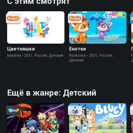
С этим смотрят
Цветняшки
Енотки
Beadies • 2021, Россия, Детский
Rockoons • 2021, Россия,
P
Детский
Ещё в жанре: Детский