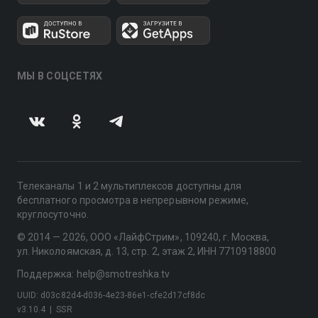
МЫ В СОЦСЕТЯХ
Телеканалы 1 и 2 мультиплексов доступны для
бесплатного просмотра в непрерывном режиме,
круглосуточно.
© 2014 — 2026, ООО «ЛайфСтрим», 109240, г. Москва,
ул. Николоямская, д. 13, стр. 2, этаж 2, ИНН 7710918800
Поддержка: help@smotreshka.tv
UUID: d03c82d4-d036-4e23-86e1-cfe2d17cf8dc
v3.10.4
|
SSR