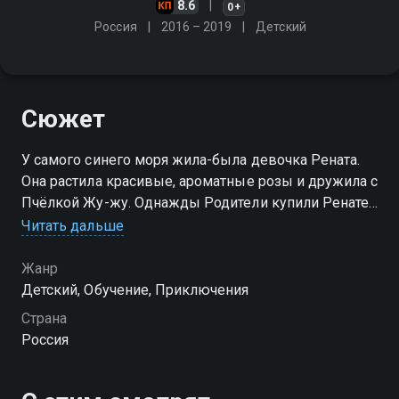
8.6
0+
Россия
2016 – 2019
Детский
Сюжет
У самого синего моря жила-была девочка Рената.
Она растила красивые, ароматные розы и дружила с
Пчёлкой Жу-жу. Однажды Родители купили Ренате
резиновый глобус, чтобы изучать географию…
Читать дальше
Посмотреть онлайн 1 сезон сериала Пчелография
Жанр
вы можете совершенно бесплатно в хорошем HD
Детский, Обучение, Приключения
качестве на Смотрёшке
Страна
Россия