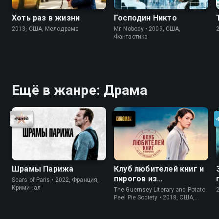
Хоть раз в жизни
Господин Никто
2013, США, Мелодрама
Mr. Nobody • 2009, США,
Фантастика
Ещё в жанре: Драма
Шрамы Парижа
Клуб любителей книг и
пирогов из
Scars of Paris • 2022, Франция,
картофельных
Криминал
The Guernsey Literary and Potato
очистков
Peel Pie Society • 2018, США,
История