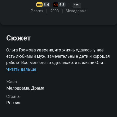
5.4
6.3
12+
Россия
2003
Мелодрама
Сюжет
Ольга Громова уверена, что жизнь удалась: у неё
есть любимый муж, замечательные дети и хорошая
работа. Всё меняется в одночасье, и в жизни Оли
начинается череда тяжёлых испытаний. Теперь
Читать дальше
добрая и доверчивая девушка должна бороться за
своё счастье
Жанр
Мелодрама, Драма
Посмотреть онлайн 4 сезон сериала Всегда говори
Страна
"всегда" вы можете совершенно бесплатно в
Россия
хорошем HD качестве на Смотрёшке