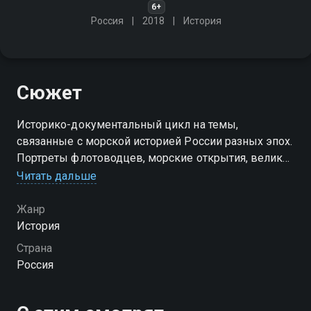
6+
Россия
2018
История
Сюжет
Историко-документальный цикл на темы,
связанные с морской историей России разных эпох.
Портреты флотоводцев, морские открытия, великие
сражения на море. Каждая программа посвящена
Читать дальше
одной теме
Жанр
Посмотреть онлайн 1 сезон сериала Морской узел
История
вы можете совершенно бесплатно в хорошем HD
Страна
качестве на Смотрёшке
Россия