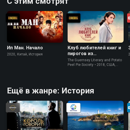
С этим смотрят
Ип Ман. Начало
Клуб любителей книг и
пирогов из
2020, Китай, История
картофельных
The Guernsey Literary and Potato
очистков
Peel Pie Society • 2018, США,
История
Ещё в жанре: История