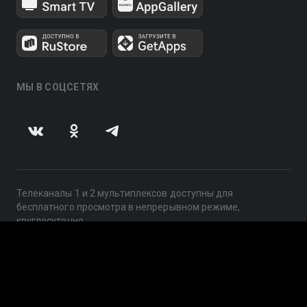
МЫ В СОЦСЕТЯХ
Телеканалы 1 и 2 мультиплексов доступны для
бесплатного просмотра в непрерывном режиме,
круглосуточно.
© 2014 — 2026, ООО «ЛайфСтрим», 109240, г. Москва,
ул. Николоямская, д. 13, стр. 2, этаж 2, ИНН 7710918800
Поддержка: help@smotreshka.tv
UUID: 1b64ca57-392e-49ed-ae5b-cb56f54d6b4c