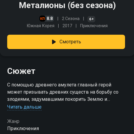
Металионы (без сезона)
8.8
2 Сезона
6+
Южная Корея
2017
Приключения
Смотреть
Сюжет
C помощью древнего амулета главный герой
может призывать древних существ на борьбу со
злодеями, задумавшими покорить Землю и
захватить все источники энергии на планете
Читать дальше
Посмотреть онлайн сезон сериала Металионы вы
Жанр
можете совершенно бесплатно в хорошем HD
Приключения