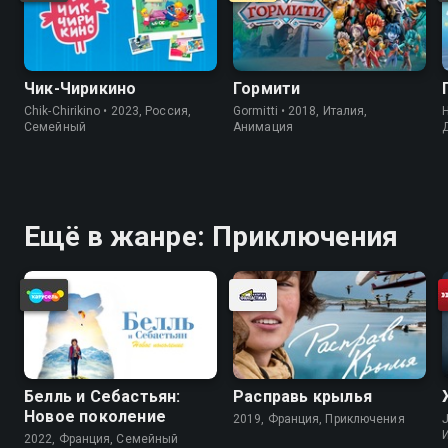
Чик-Чирикино
Гормити
Chik-Chirikino • 2023, Россия,
Gormitti • 2018, Италия,
H
Cемейный
Анимация
Ещё в жанре: Приключения
Белль и Себастьян:
Расправь крылья
Новое поколение
2019, Франция, Приключения
J
2022, Франция, Cемейный