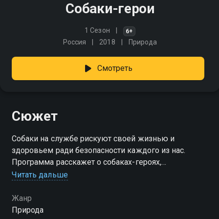
Собаки-герои
1 Сезон
6+
Россия
2018
Природа
Смотреть
Сюжет
Собаки на службе рискуют своей жизнью и
здоровьем ради безопасности каждого из нас.
Программа расскажет о собаках-героях,
совершивших подвиг по спасению людей от
Читать дальше
преступников, от последствий природных
катаклизмов и несчастных случаев
Жанр
Природа