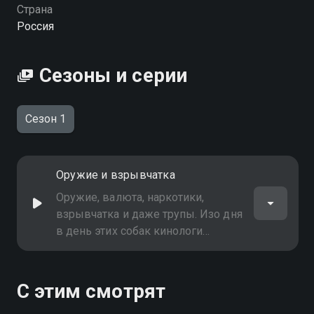
Страна
Россия
Сезоны и серии
Сезон 1
Оружие и взрывчатка
Оружие, валюта, наркотики,
взрывчатка и даже трупы. Изо дня
в день этих собак кинологи
обучают чуять опасность и
раскрывать крупные
преступления. Что едят псы
С этим смотрят
спецназначения? Почему туда