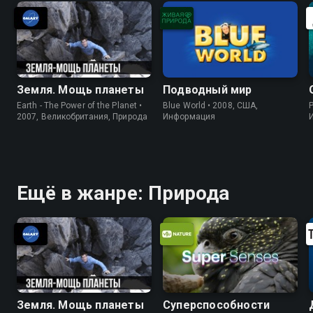
берут самых игривых? Правда ли,
что их кормят наркотиками?
Земля. Мощь планеты
Подводный мир
Earth - The Power of the Planet •
Blue World • 2008, США,
P
2007, Великобритания, Природа
Информация
Ещё в жанре: Природа
Земля. Мощь планеты
Суперспособности