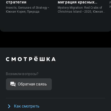
стратегии
миграция красных
P
крабов
Insects, Geniuses of Strategy •
Mystery Migration: Red Crabs of
Южная Корея, Природа
Christmas Island • 2020, Южная
Корея, Природа
Возникли вопросы?
Обратная связь
Как смотреть