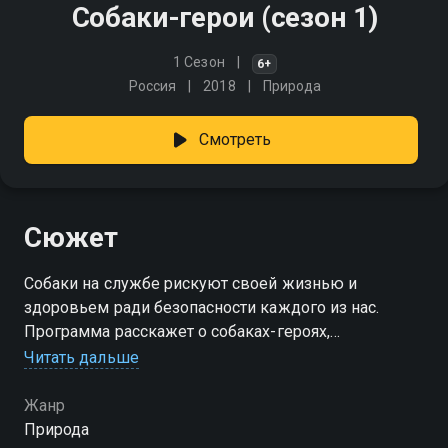
Собаки-герои (сезон 1)
1 Сезон
6+
Россия
2018
Природа
Смотреть
Сюжет
Собаки на службе рискуют своей жизнью и
здоровьем ради безопасности каждого из нас.
Программа расскажет о собаках-героях,
совершивших подвиг по спасению людей от
Читать дальше
преступников, от последствий природных
катаклизмов и несчастных случаев
Жанр
Природа