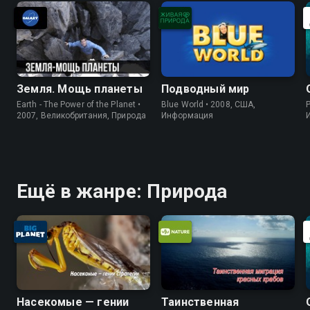
берут самых игривых? Правда ли,
что их кормят наркотиками?
Земля. Мощь планеты
Подводный мир
Earth - The Power of the Planet •
Blue World • 2008, США,
P
2007, Великобритания, Природа
Информация
Ещё в жанре: Природа
Насекомые — гении
Таинственная