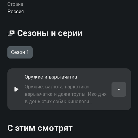
Посмотреть онлайн 1 сезон сериала Собаки-герои
Страна
вы можете совершенно бесплатно в хорошем HD
Россия
качестве на Смотрёшке
Сезоны и серии
Сезон 1
Оружие и взрывчатка
Оружие, валюта, наркотики,
взрывчатка и даже трупы. Изо дня
в день этих собак кинологи
обучают чуять опасность и
раскрывать крупные
преступления. Что едят псы
С этим смотрят
спецназначения? Почему туда