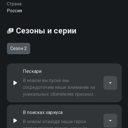
Посмотреть онлайн 2 сезон сериала Подводный мир
Страна
вы можете совершенно бесплатно в хорошем HD
Россия
качестве на Смотрёшке
Сезоны и серии
Сезон 2
Пескари
В новом выпуске мы
сосредоточим наше внимание на
уникальных обитателях пресных
водоёмов - пескарах
В поисках хариуса
В новом эпизоде наши герои