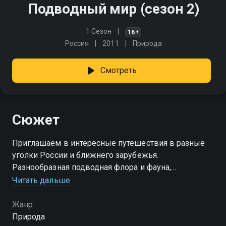
Подводный мир (сезон 2)
1 Сезон
16+
Россия
2011
Природа
Смотреть
Сюжет
Приглашаем в интересные путешествия в разные
уголки России и ближнего зарубежья.
Разнообразная подводная флора и фауна,
великолепные морские просторы и речные
Читать дальше
протоки, снаряжение подводного охотника и кухня, -
все это в проекте
Жанр
Природа