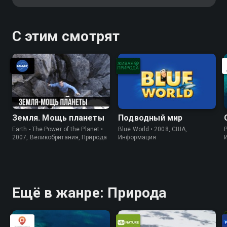
программе рыб. Также зрителей
ждут необычные кадры и
удивительные подлинные
С этим смотрят
обитатели
Земля. Мощь планеты
Подводный мир
Earth - The Power of the Planet •
Blue World • 2008, США,
P
2007, Великобритания, Природа
Информация
Ещё в жанре: Природа