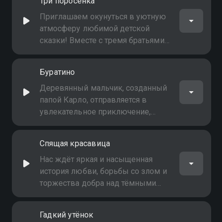
Три поросёнка
Приглашаем окунуться в уютную
атмосферу любимой детской
сказки! Вместе с тремя братьями-
поросятами зрители отправятся в
захватывающее путешествие,
Буратино
полное весёлых моментов и
важных уроков жизни
Деревянный мальчик, созданный
папой Карло, отправляется в
увлекательное приключение,
которое навсегда изменит его
жизнь
Спящая красавица
Нас ждёт яркая и насыщенная
история любви, борьбы со злом и
торжества добра над тёмными
силами
Гадкий утёнок