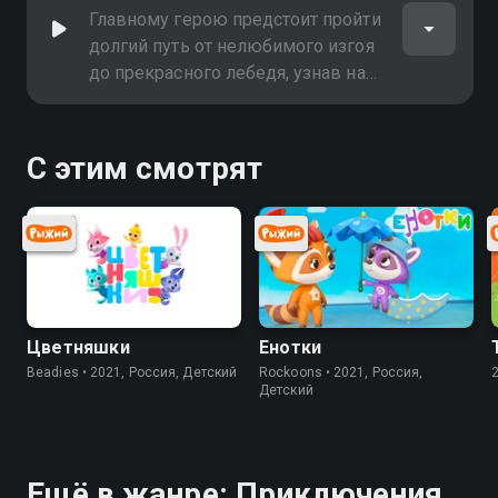
Главному герою предстоит пройти
долгий путь от нелюбимого изгоя
до прекрасного лебедя, узнав на
своём опыте, что истинная красота
исходит изнутри
С этим смотрят
Цветняшки
Енотки
Beadies • 2021, Россия, Детский
Rockoons • 2021, Россия,
Детский
Ещё в жанре: Приключения