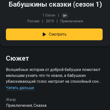
Бабушкины сказки (сезон 1)
1 Сезон
0+
Россия
2019
Приключения
Смотреть
Сюжет
Волшебные истории от доброй бабушки помогают
малышам узнать что-то новое, а бабушкин
убаюкивающий голос настроит на спокойный сон
Читать дальше
Посмотреть онлайн 1 сезон сериала Бабушкины
сказки вы можете совершенно бесплатно в
Жанр
хорошем HD качестве на Смотрёшке
Приключения, Сказка