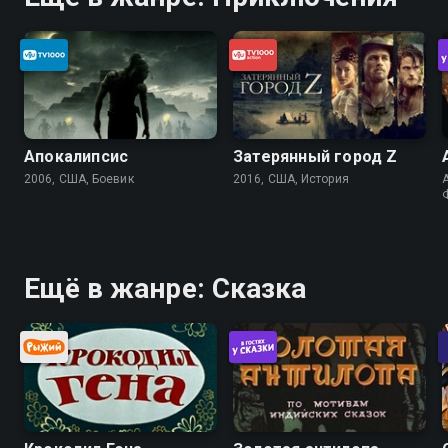
Апокалипсис
Затерянный город Z
2006, США, Боевик
2016, США, История
A
Ещё в жанре: Сказка