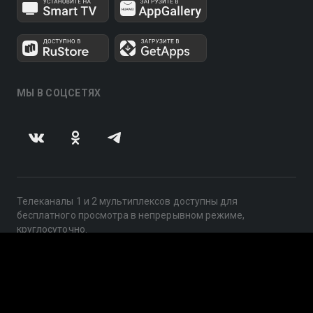
МЫ В СОЦСЕТЯХ
Телеканалы 1 и 2 мультиплексов доступны для
бесплатного просмотра в непрерывном режиме,
круглосуточно.
© 2014 — 2026, ООО «ЛайфСтрим», 109240, г. Москва,
ул. Николоямская, д. 13, стр. 2, этаж 2, ИНН 7710918800
Поддержка: help@smotreshka.tv
UUID: a72929c6-56c1-49bd-b846-147768d3201e