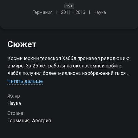
12+
Германия
2011 – 2013
Наука
Сюжет
Космический телескоп Хаббл произвел революцию
в мире. За 25 лет работы на околоземной орбите
Хаббл получил более миллиона изображений тысяч
небесных объектов
Читать дальше
Посмотреть онлайн 2 сезон сериала Хаббл: миссия
Жанр
"Вселенная" вы можете совершенно бесплатно в
Наука
хорошем HD качестве на Смотрёшке
Страна
Германия, Австрия