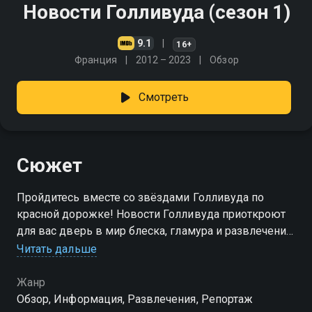
Новости Голливуда (сезон 1)
9.1
16+
Франция
2012 – 2023
Обзор
Смотреть
Сюжет
Пройдитесь вместе со звёздами Голливуда по
красной дорожке! Новости Голливуда приоткроют
для вас дверь в мир блеска, гламура и развлечений!
Вы узнаете всё первыми!
Читать дальше
Посмотреть онлайн 1 сезон сериала Новости
Жанр
Голливуда вы можете совершенно бесплатно в
Обзор, Информация, Развлечения, Репортаж