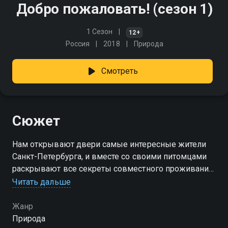
Добро пожаловать! (сезон 1)
1 Сезон
12+
Россия
2018
Природа
Смотреть
Сюжет
Нам открывают двери самые интересные жители
Санкт-Петербурга, и вместе со своими питомцами
раскрывают все секреты совместного проживания
Читать дальше
Посмотреть онлайн 1 сезон сериала Добро
пожаловать! вы можете совершенно бесплатно в
Жанр
хорошем HD качестве на Смотрёшке
Природа