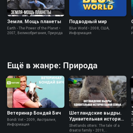
Земля. Мощь планеты
Подводный мир
Earth - The Power of the Planet •
Blue World • 2008, США,
P
2007, Великобритания, Природа
Информация
Ещё в жанре: Природа
Ветеринар Бондай Бич
Шетландские выдры.
Удивительная история
Bondi Vet • 2009, Австралия,
E
одной семьи
Информация
Shetlands otters: The tale of a
draatsi family • 2019,