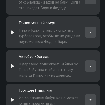
открывающий вход на базу. Когда
его находят Боря и Федя, у
турбозавров возникает проблема
Таинственный зверь
Петя и Катя пытаются спрятать
турбозавров, чтобы их не увидели
неугомонные Федя и Боря,
ищущие в лесу йети
Автобус - беглец
В деревню приезжает библиобус.
Пока бабушка выбирает книгу,
малыш Ипполит умудряется
пробраться за руль
Торт для Ипполита
Из-за оползня бабушка не может
купить продукты для