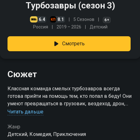
Турбозавры (сезон 3)
6.4
8.1
5 Сезонов
6+
Россия
2019 – 2026
Детский
Смотреть
Сюжет
Классная команда смелых турбозавров всегда
готова прийти на помощь тем, кто попал в беду! Они
умеют превращаться в грузовик, вездеход, дрон,
экскаватор и машину, а также обладают просто
Читать дальше
фантастическими талантами
Жанр
Посмотреть онлайн 3 сезон сериала Турбозавры вы
Детский, Комедия, Приключения