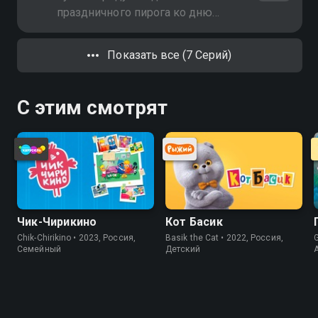
праздничного пирога ко дню
рождения малыша Ипполита
Показать все (7 Серий)
С этим смотрят
Чик-Чирикино
Кот Басик
Chik-Chirikino • 2023, Россия,
Basik the Cat • 2022, Россия,
G
Cемейный
Детский