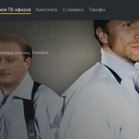
иси ТВ-эфиров
Кинотеатр
О сервисе
Тарифы
полные сезоны. Успейте