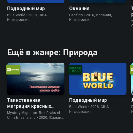
Подводный мир
Океания
Blue World • 2008, США,
Pacifico • 2016, Испания,
Информация
Информация
W
Ещё в жанре: Природа
Таинственная
Подводный мир
миграция красных
Blue World • 2008, США,
D
крабов
Информация
Mystery Migration: Red Crabs of
Christmas Island • 2020, Южная
Корея, Природа