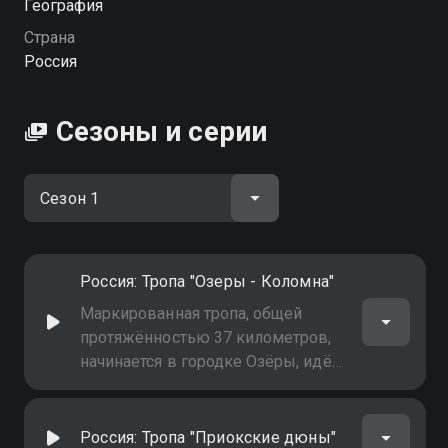
География
Страна
Россия
Сезоны и серии
Россия: Тропа "Озеры - Коломна"
Маркированная тропа, общей
протяжённостью 37 километров,
начинается в городке Озёры, идёт
вдоль реки Ока, через леса и поля,
мимо реки Осётр, сворачивает к
источнику Святителя Николая,
Россия: Тропа "Приокские дюны"