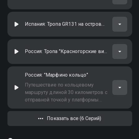
затем по краю карьера выводит к
окраинам Коломны
Испания: Тропа GR131 на острове Фуэртевентура
Россия: Тропа "Красногорские виражи"
Россия: "Марфино кольцо"
Путешествие по кольцевому
маршруту длиной 30 километров с
отправной точкой у платформы
Депо. Маршрут пролегает через
леса, поля и старинные усадьбы
Показать все (6 Серий)