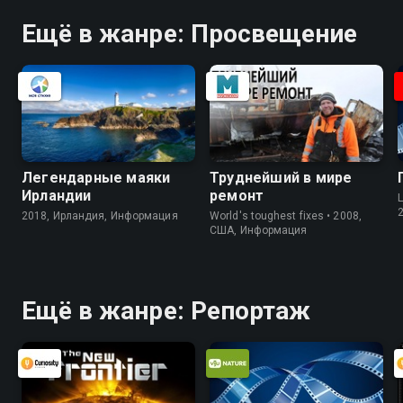
Ещё в жанре: Просвещение
Легендарные маяки
Труднейший в мире
Ирландии
ремонт
L
2018, Ирландия, Информация
World's toughest fixes • 2008,
США, Информация
Ещё в жанре: Репортаж