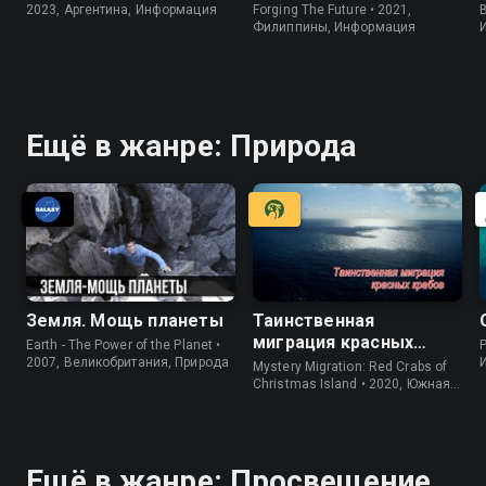
2023, Аргентина, Информация
Forging The Future • 2021,
B
Филиппины, Информация
Ещё в жанре: Природа
Земля. Мощь планеты
Таинственная
миграция красных
Earth - The Power of the Planet •
P
крабов
2007, Великобритания, Природа
Mystery Migration: Red Crabs of
Christmas Island • 2020, Южная
Корея, Природа
Ещё в жанре: Просвещение