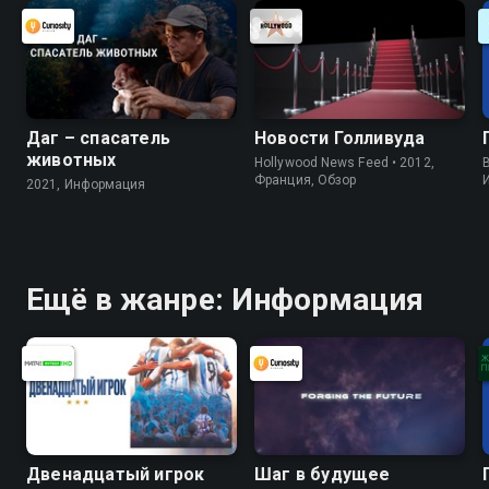
Даг – спасатель
Новости Голливуда
животных
Hollywood News Feed • 2012,
B
Франция, Обзор
2021, Информация
Ещё в жанре: Информация
Двенадцатый игрок
Шаг в будущее