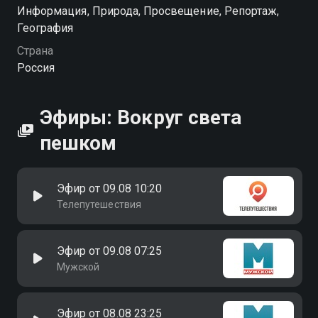
Посмотреть онлайн 3 сезон сериала Вокруг света
Информация, Природа, Просвещение, Репортаж,
пешком вы можете совершенно бесплатно в
География
хорошем HD качестве на Смотрёшке
Страна
Россия
Эфиры: Вокруг света
пешком
Эфир от 09.08 10:20
Телепутешествия
Эфир от 09.08 07:25
Мужской
Эфир от 08.08 23:25