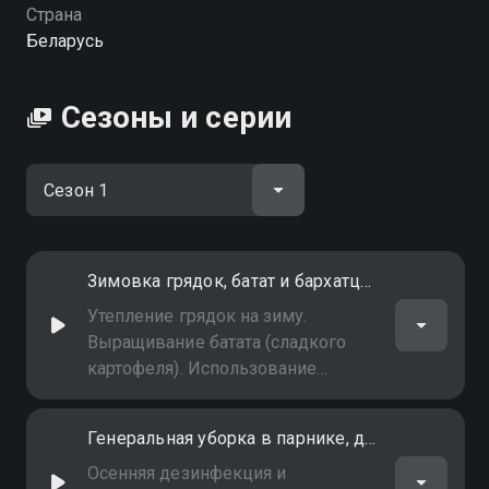
Посмотреть онлайн 1 сезон сериала Дача вы
Страна
можете совершенно бесплатно в хорошем HD
Беларусь
качестве на Смотрёшке
Сезоны и серии
Зимовка грядок, батат и бархатцы как укрытие
Утепление грядок на зиму.
Выращивание батата (сладкого
картофеля). Использование
бархатцев в качестве
естественного укрывного
Генеральная уборка в парнике, дёрен, контейнерный сад
материала для многолетников
Осенняя дезинфекция и