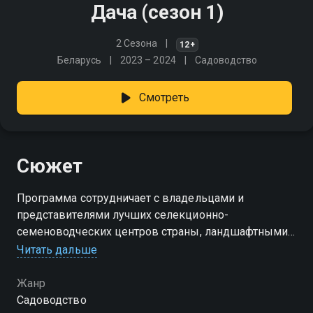
Дача (сезон 1)
2 Сезона
12+
Беларусь
2023 – 2024
Садоводство
Смотреть
Сюжет
Программа сотрудничает с владельцами и
представителями лучших селекционно-
семеноводческих центров страны, ландшафтными
дизайнерами, показывает последние тенденции
Читать дальше
садовой моды, даёт советы по возделыванию
практически всех овощных и цветочных культур
Жанр
Садоводство