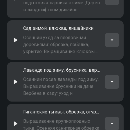
подготовка парника к зиме. Дёрен
в ландшафтном дизайне.
Создание контейнерного сада на
террасе или балконе: выбор
Сад зимой, клюква, лишайники
растений и ёмкостей
Осенний уход за плодовыми
деревьями: обрезка, побелка,
укрытие. Выращивание клюквы
на участке. Борьба с лишайниками
и мхами на коре деревьев
Лаванда под зиму, брусника, вербена
Осенний посев лаванды под зиму.
Выращивание брусники на даче.
Вербена в саду: уход и
размножение
Гигантские тыквы, обрезка, огурцы круглый год
Выращивание крупноплодных
тыкв. Осенняя санитарная обрезка