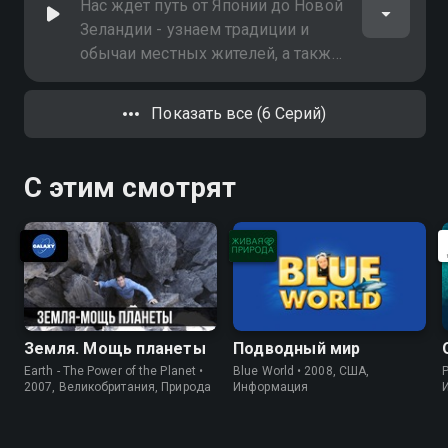
выпуске - коралловый
Нас ждет путь от Японии до Новой
треугольник
Зеландии - узнаем традиции и
обычаи местных жителей, а также
народов и древних племен самых
отдаленных уголков
Показать все (6 Серий)
Тихоокеанского побережья. В
выпуске - дикий остров
С этим смотрят
Земля. Мощь планеты
Подводный мир
Earth - The Power of the Planet •
Blue World • 2008, США,
P
2007, Великобритания, Природа
Информация