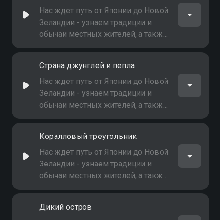
выпуске - королевство тигров
Нас ждет путь от Японии до Новой
Зеландии - узнаем традиции и
обычаи местных жителей, а также
народов и древних племен самых
отдаленных уголков
Страна джунглей и пепла
Тихоокеанского побережья. В
выпуске - наследие слонов
Нас ждет путь от Японии до Новой
Зеландии - узнаем традиции и
обычаи местных жителей, а также
народов и древних племен самых
отдаленных уголков
Коралловый треугольник
Тихоокеанского побережья. В
выпуске - страна джунглей и
Нас ждет путь от Японии до Новой
пепла
Зеландии - узнаем традиции и
обычаи местных жителей, а также
народов и древних племен самых
отдаленных уголков
Дикий остров
Тихоокеанского побережья. В