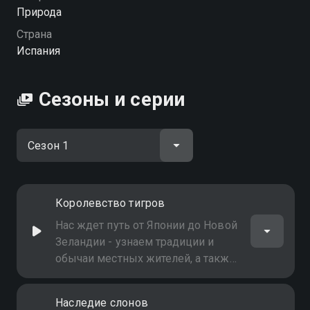
Посмотреть онлайн 1 сезон сериала По берегам
Природа
Тихого океана вы можете совершенно бесплатно в
Страна
хорошем HD качестве на Смотрёшке
Испания
Сезоны и серии
Королевство тигров
Нас ждет путь от Японии до Новой
Зеландии - узнаем традиции и
обычаи местных жителей, а также
народов и древних племен самых
отдаленных уголков
Наследие слонов
Тихоокеанского побережья. В