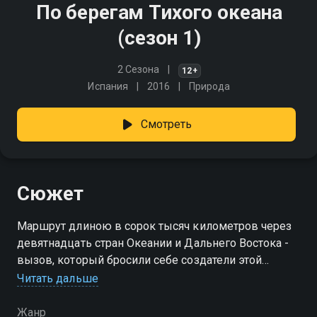
По берегам Тихого океана
(сезон 1)
2 Сезона
12+
Испания
2016
Природа
Смотреть
Сюжет
Маршрут длиною в сорок тысяч километров через
девятнадцать стран Океании и Дальнего Востока -
вызов, который бросили себе создатели этой
программы, отправившиеся в одно из самых
Читать дальше
экзотических путешествий на другой конец света
Жанр