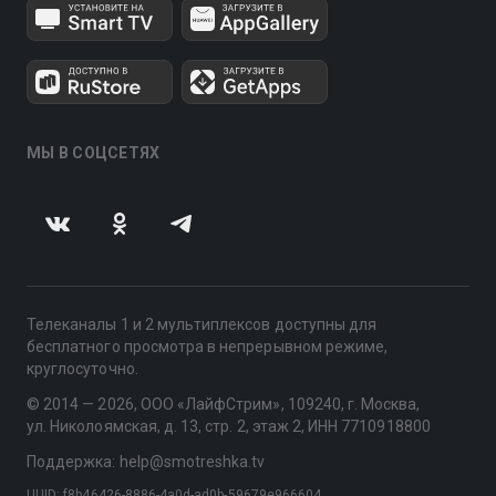
МЫ В СОЦСЕТЯХ
Телеканалы 1 и 2 мультиплексов доступны для
бесплатного просмотра в непрерывном режиме,
круглосуточно.
© 2014 — 2026, ООО «ЛайфСтрим», 109240, г. Москва,
ул. Николоямская, д. 13, стр. 2, этаж 2, ИНН 7710918800
Поддержка: help@smotreshka.tv
UUID: f8b46426-8886-4a0d-ad0b-59679e966604