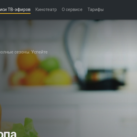
иси ТВ-эфиров
Кинотеатр
О сервисе
Тарифы
полные сезоны. Успейте
опа