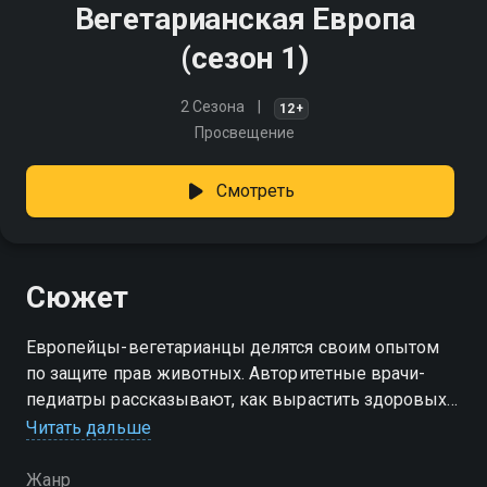
Вегетарианская Европа
(сезон 1)
2 Сезона
12+
Просвещение
Смотреть
Сюжет
Европейцы-вегетарианцы делятся своим опытом
по защите прав животных. Авторитетные врачи-
педиатры рассказывают, как вырастить здоровых
детей, а учёные знакомят с открытиями в области
Читать дальше
медицины и диетологии
Жанр