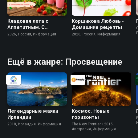
Кладовая лета с
Коршикова Любовь -
Аппетитным. С
Домашние рецепты
G
огорода - на стол
2026, Россия, Информация
2026, Россия, Информация
Ещё в жанре: Просвещение
Легендарные маяки
Космос. Новые
Ирландии
горизонты
B
2018, Ирландия, Информация
The New Frontier • 2015,
Австралия, Информация