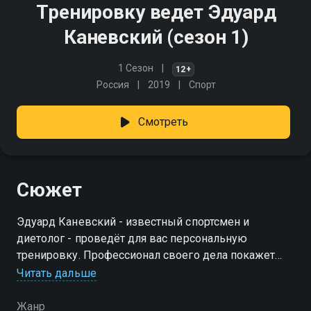
Тренировку ведет Эдуард
Каневский (сезон 1)
1 Сезон
12+
Россия
2019
Спорт
Смотреть
Сюжет
Эдуард Каневский - известный спортсмен и
диетолог - проведёт для вас персональную
тренировку. Профессионал своего дела покажет
правильную технику выполнения разных
Читать дальше
физических нагрузок и поможет структурировать
занятия спортом в домашних условиях
Жанр