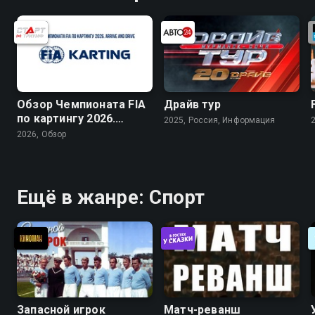
межпозвонковой грыжей
Обзор Чемпионата FIA
Драйв тур
по картингу 2026.
2025, Россия, Информация
Arrive and Drive
2026, Обзор
Ещё в жанре: Спорт
Запасной игрок
Матч-реванш