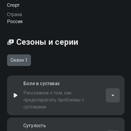
Спорт
Посмотреть онлайн 1 сезон сериала Тренировку
Страна
ведет Эдуард Каневский вы можете совершенно
Россия
бесплатно в хорошем HD качестве на Смотрёшке
Сезоны и серии
Сезон 1
Боли в суставах
Расскажем о том, как
предотвратить проблемы с
суставами
Сутулость