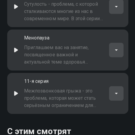
Сутулость - проблема, с которой
сталкиваются многие из нас в
современном мире. В этой серии
Эдуард Каневский проведёт для
вас тренировки для коррекции
Менопауза
осанки и укрепления спины
Приглашаем вас на занятие,
посвященное важной и
актуальной теме здоровья
женщин!
11-я серия
Межпозвонковая грыжа - это
проблема, которая может стать
серьёзным ограничением для
активной жизни. Вместе с
Эдуардом Каневским мы
проведём персональные
С этим смотрят
тренировки для людей с