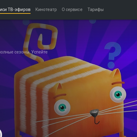
иси ТВ-эфиров
Кинотеатр
О сервисе
Тарифы
полные сезоны. Успейте
)